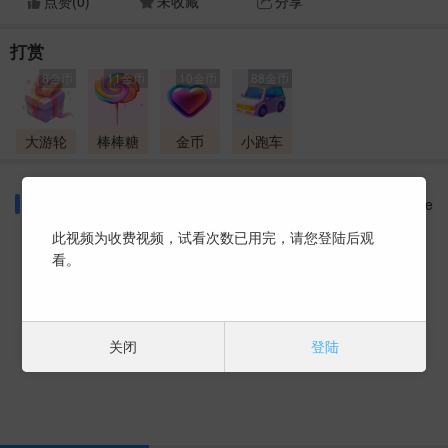
点赞(
0
)
未收藏
分享
打赏
8金币
11金币
10金币
88金币
大游轮
棒棒糖
金币
小跑车
同好话题
More
此视频为收费视频，试看次数已用完，请您登陆后观
看。
暂时没有数据 ~
关闭
登陆