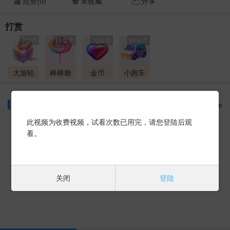
点赞(
0
)
未收藏
分享
打赏
8金币
11金币
10金币
88金币
大游轮
棒棒糖
金币
小跑车
同好话题
More
此视频为收费视频，试看次数已用完，请您登陆后观
看。
暂时没有数据 ~
关闭
登陆