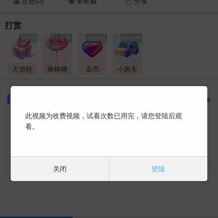
点赞(
0
)
未收藏
分享
打赏
8金币
11金币
10金币
88金币
大游轮
棒棒糖
金币
小跑车
同好话题
More
此视频为收费视频，试看次数已用完，请您登陆后观
看。
暂时没有数据 ~
关闭
登陆