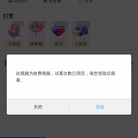
点赞(
0
)
未收藏
分享
打赏
8金币
11金币
10金币
88金币
大游轮
棒棒糖
金币
小跑车
同好话题
More
此视频为收费视频，试看次数已用完，请您登陆后观
看。
暂时没有数据 ~
关闭
登陆