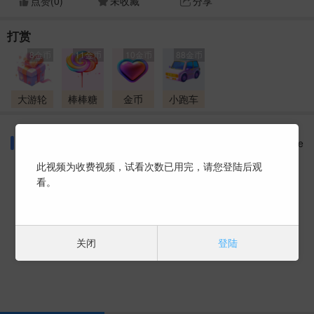
点赞(
0
)
未收藏
分享
打赏
8金币
11金币
10金币
88金币
大游轮
棒棒糖
金币
小跑车
同好话题
More
此视频为收费视频，试看次数已用完，请您登陆后观
看。
暂时没有数据 ~
关闭
登陆