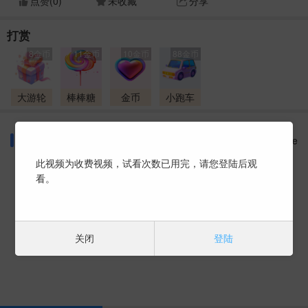
点赞(
0
)
未收藏
分享
打赏
8金币
11金币
10金币
88金币
大游轮
棒棒糖
金币
小跑车
同好话题
More
此视频为收费视频，试看次数已用完，请您登陆后观
看。
暂时没有数据 ~
关闭
登陆